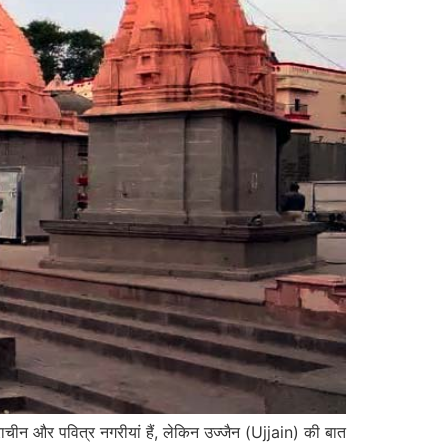
न और पवित्र नगरीयां हैं, लेकिन उज्जैन (Ujjain) की बात