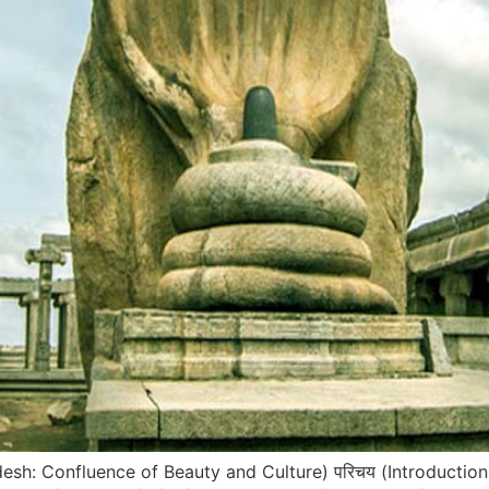
Pradesh: Confluence of Beauty and Culture) परिचय (Introduction) आं