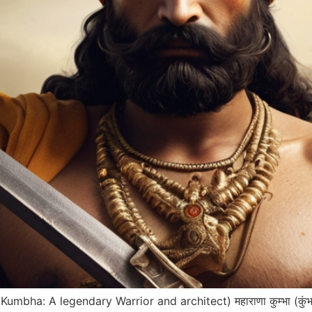
na Kumbha: A legendary Warrior and architect) महाराणा कुम्भा (कुंभ