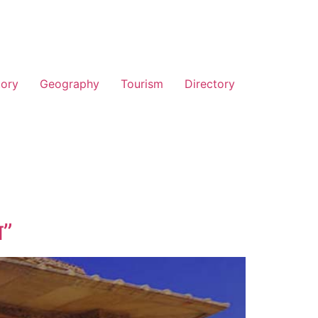
tory
Geography
Tourism
Directory
म”