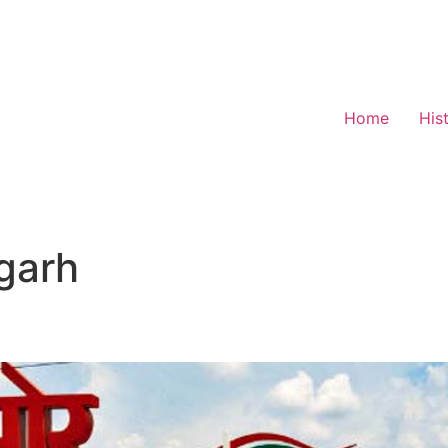
Home
His
garh