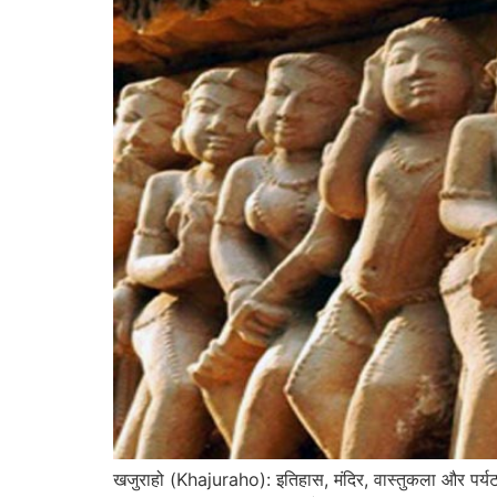
खजुराहो (Khajuraho): इतिहास, मंदिर, वास्तुकला और पर्यट