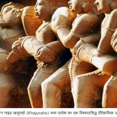
न गाइड खजुराहो (Khajuraho) मध्य प्रदेश का एक विश्वप्रसिद्ध ऐतिहासिक और 