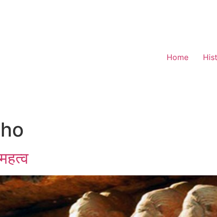
Home
His
aho
महत्व