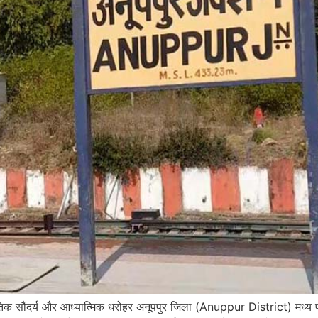
िक सौंदर्य और आध्यात्मिक धरोहर अनूपपुर जिला (Anuppur District) मध्य प्