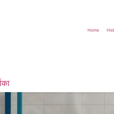
Home
His
शिका