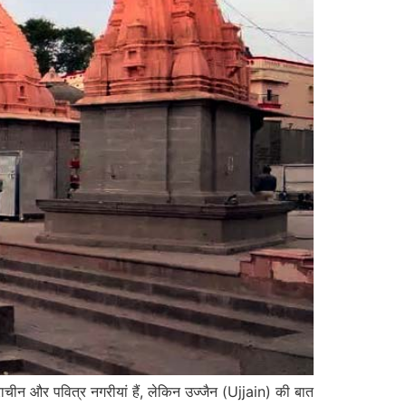
न और पवित्र नगरीयां हैं, लेकिन उज्जैन (Ujjain) की बात