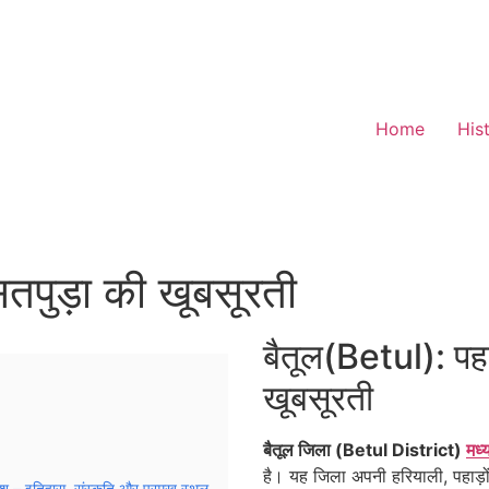
Home
His
सतपुड़ा की खूबसूरती
बैतूल(Betul): पह
खूबसूरती
बैतूल जिला (Betul District)
मध
है। यह जिला अपनी हरियाली, पहाड़
– इतिहास, संस्कृति और प्रमुख स्थल