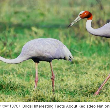
ं रोचक तथ्य (370+ Birds! Interesting Facts About Keoladeo National Park