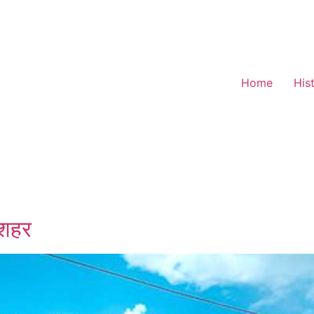
Home
His
 शहर