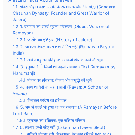
1.1
सोंगरा चौहान वंश: जालोर के संस्थापक और वीर योद्धा (Songara
Chauhan Dynasty: Founder and Great Warrior of
Jalore)
1.2
1. रामायण का सबसे पुराना संस्करण (Oldest Version of
Ramayan)
1.2.1
जालोर का इतिहास (History of Jalore)
1.3
2. रामायण केवल भारत तक सीमित नहीं (Ramayan Beyond
India)
1.3.1
तमिलनाडु का इतिहास: राजवंशों और शासकों की भूमि
1.4
3. हनुमानजी ने लिखी थी पहली रामायण (First Ramayan by
Hanumanji)
1.4.1
पंजाब का इतिहास: वीरता और समृद्धि की भूमि
1.5
4. रावण था वेदों का महान ज्ञानी (Ravan: A Scholar of
Vedas)
1.5.1
हिमाचल प्रदेश का इतिहास
1.6
5. राम से पहले भी हुआ था एक रामायण (A Ramayan Before
Lord Ram)
1.6.1
जूनागढ़ का इतिहास: एक संक्षिप्त परिचय
1.7
6. लक्ष्मण कभी सोए नहीं (Lakshman Never Slept)
1.7.1
भौतिकी नोट्स: दूरी, विस्थापन, वेग और गतिकी (Physics