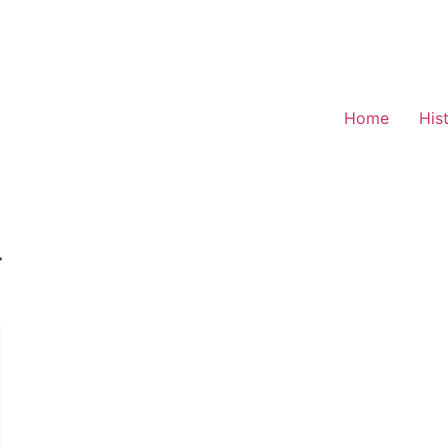
Home
His
े