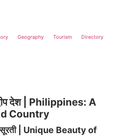
tory
Geography
Tourism
Directory
द्वीप देश | Philippines: A
nd Country
ूबसूरती | Unique Beauty of