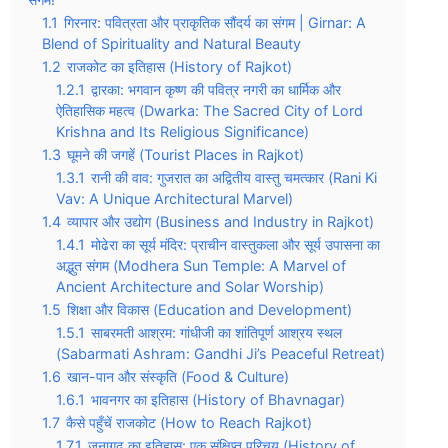
1.1
गिरनार: पवित्रता और प्राकृतिक सौंदर्य का संगम | Girnar: A
Blend of Spirituality and Natural Beauty
1.2
राजकोट का इतिहास (History of Rajkot)
1.2.1
द्वारका: भगवान कृष्ण की पवित्र नगरी का धार्मिक और
ऐतिहासिक महत्व (Dwarka: The Sacred City of Lord
Krishna and Its Religious Significance)
1.3
घूमने की जगहें (Tourist Places in Rajkot)
1.3.1
रानी की वाव: गुजरात का अद्वितीय वास्तु चमत्कार (Rani Ki
Vav: A Unique Architectural Marvel)
1.4
व्यापार और उद्योग (Business and Industry in Rajkot)
1.4.1
मोढेरा का सूर्य मंदिर: प्राचीन वास्तुकला और सूर्य उपासना का
अद्भुत संगम (Modhera Sun Temple: A Marvel of
Ancient Architecture and Solar Worship)
1.5
शिक्षा और विकास (Education and Development)
1.5.1
साबरमती आश्रम: गांधीजी का शांतिपूर्ण आश्रय स्थल
(Sabarmati Ashram: Gandhi Ji’s Peaceful Retreat)
1.6
खान-पान और संस्कृति (Food & Culture)
1.6.1
भावनगर का इतिहास (History of Bhavnagar)
1.7
कैसे पहुँचें राजकोट (How to Reach Rajkot)
1.7.1
जूनागढ़ का इतिहास: एक संक्षिप्त परिचय (History of