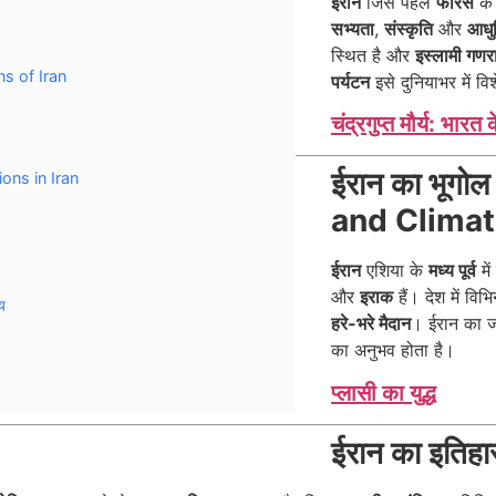
ईरान
जिसे पहले
फारस
के 
सभ्यता
,
संस्कृति
और
आधु
स्थित है और
इस्लामी गणरा
ons of Iran
पर्यटन
इसे दुनियाभर में विश
चंद्रगुप्त मौर्य: भारत
ईरान का भूग
tions in Iran
and Climat
ईरान
एशिया के
मध्य पूर्व
में
और
इराक
हैं। देश में विभ
य
हरे-भरे मैदान
। ईरान का 
का अनुभव होता है।
प्लासी का युद्ध
ईरान का इतिह