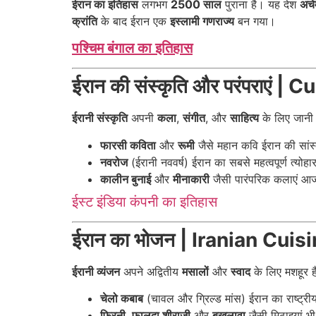
ईरान का इतिहास
लगभग
2500 साल
पुराना है। यह देश
अचे
क्रांति
के बाद ईरान एक
इस्लामी गणराज्य
बन गया।
पश्चिम बंगाल का इतिहास
ईरान की संस्कृति और परंपराएं 
ईरानी संस्कृति
अपनी
कला
,
संगीत
, और
साहित्य
के लिए जानी 
फारसी कविता
और
रूमी
जैसे महान कवि ईरान की सांस्
नवरोज
(ईरानी नववर्ष) ईरान का सबसे महत्वपूर्ण त्योहा
कालीन बुनाई
और
मीनाकारी
जैसी पारंपरिक कलाएं आज भ
ईस्ट इंडिया कंपनी का इतिहास
ईरान का भोजन | Iranian Cuis
ईरानी व्यंजन
अपने अद्वितीय
मसालों
और
स्वाद
के लिए मशहूर ह
चेलो कबाब
(चावल और ग्रिल्ड मांस) ईरान का राष्ट्रीय
फिरनी
,
फालूदा शीराज़ी
और
बखलावा
जैसी मिठाइयां भी