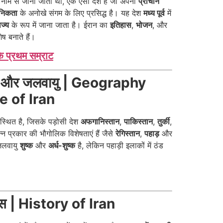
नाम से जाना जाता था, एक ऐसा देश है जो अपनी
प्राचीन
निकता
के अनोखे संगम के लिए प्रसिद्ध है। यह देश
मध्य पूर्व
में
ज्य
के रूप में जाना जाता है। ईरान का
इतिहास
,
भोजन
, और
ेष बनाते हैं।
 के प्रथम सम्राट
ोल और जलवायु | Geography
e of Iran
 स्थित है, जिसके पड़ोसी देश
अफगानिस्तान
,
पाकिस्तान
,
तुर्की
,
िन्न प्रकार की भौगोलिक विशेषताएं हैं जैसे
रेगिस्तान
,
पहाड़
और
जलवायु
शुष्क
और
अर्ध-शुष्क
है, लेकिन पहाड़ी इलाकों में ठंड
ास | History of Iran