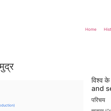
Home
His
ुद्र
विश्व 
and s
परिचय
roduction)
महासागर (Oc