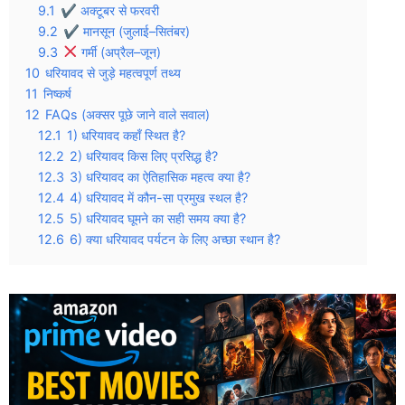
9.1
✔ अक्टूबर से फरवरी
9.2
✔ मानसून (जुलाई–सितंबर)
9.3
गर्मी (अप्रैल–जून)
10
धरियावद से जुड़े महत्वपूर्ण तथ्य
11
निष्कर्ष
12
FAQs (अक्सर पूछे जाने वाले सवाल)
12.1
1) धरियावद कहाँ स्थित है?
12.2
2) धरियावद किस लिए प्रसिद्ध है?
12.3
3) धरियावद का ऐतिहासिक महत्व क्या है?
12.4
4) धरियावद में कौन-सा प्रमुख स्थल है?
12.5
5) धरियावद घूमने का सही समय क्या है?
12.6
6) क्या धरियावद पर्यटन के लिए अच्छा स्थान है?