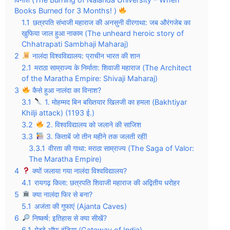
Books Burned for 3 Months! )
1.1
छत्रपति संभाजी महाराज की अनसुनी वीरगाथा: जब औरंगजेब का
खुफिया जाल हुआ नाकाम (The unheard heroic story of
Chhatrapati Sambhaji Maharaj)
2
नालंदा विश्वविद्यालय: प्राचीन भारत की शान
2.1
मराठा साम्राज्य के निर्माता: शिवाजी महाराज (The Architect
of the Maratha Empire: Shivaji Maharaj)
3
कैसे हुआ नालंदा का विनाश?
3.1
1. मोहम्मद बिन बख्तियार खिलजी का हमला (Bakhtiyar
Khilji attack) (1193 ई.)
3.2
2. विश्वविद्यालय को जलाने की साजिश
3.3
3. किताबें जो तीन महीने तक जलती रहीं!
3.3.1
वीरता की गाथा: मराठा साम्राज्य (The Saga of Valor:
The Maratha Empire)
4
क्यों जलाया गया नालंदा विश्वविद्यालय?
4.1
रायगढ़ किला: छत्रपति शिवाजी महाराज की अद्वितीय धरोहर
5
क्या नालंदा फिर से बना?
5.1
अजंता की गुफाएं (Ajanta Caves)
6
निष्कर्ष: इतिहास से क्या सीखें?
6.1
गेटवे ऑफ इंडिया (Gateway of India)