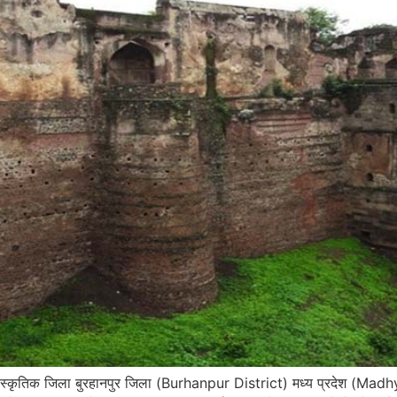
ंस्कृतिक जिला बुरहानपुर जिला (Burhanpur District) मध्य प्रदेश (Madhya