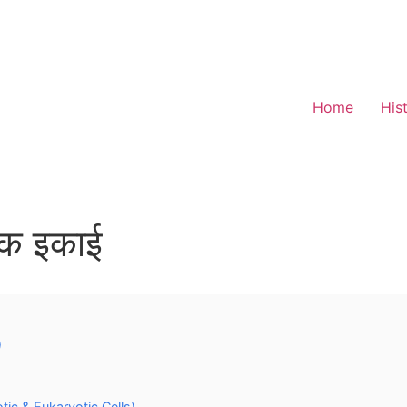
Home
His
िक इकाई
)
ryotic & Eukaryotic Cells)