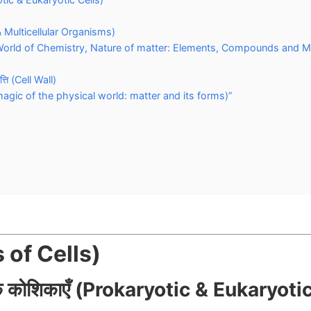
 & Multicellular Organisms)
िश्रण (World of Chemistry, Nature of matter: Elements, Compounds and M
ति (Cell Wall)
The magic of the physical world: matter and its forms)”
s of Cells)
ोटिक कोशिकाएँ (Prokaryotic & Eukaryoti