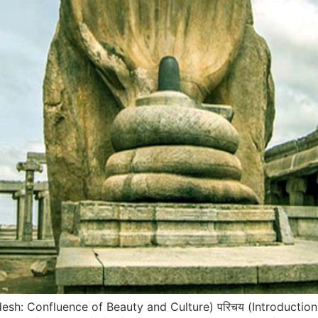
Pradesh: Confluence of Beauty and Culture) परिचय (Introduction) आं