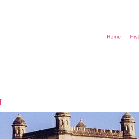
Home
His
स