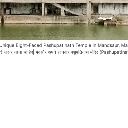
ाथ मंदिर (Unique Eight-Faced Pashupatinath Temple in Mandsaur,
ज़रूर जाना चाहिए| मंदसौर अपने शानदार पशुपतिनाथ मंदिर (Pashupatinath T