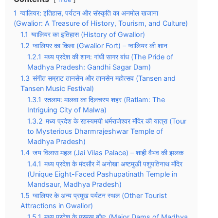
1
ग्वालियर: इतिहास, पर्यटन और संस्कृति का अनमोल खजाना
(Gwalior: A Treasure of History, Tourism, and Culture)
1.1
ग्वालियर का इतिहास (History of Gwalior)
1.2
ग्वालियर का किला (Gwalior Fort) – ग्वालियर की शान
1.2.1
मध्य प्रदेश की शान: गांधी सागर बांध (The Pride of
Madhya Pradesh: Gandhi Sagar Dam)
1.3
संगीत सम्राट तानसेन और तानसेन महोत्सव (Tansen and
Tansen Music Festival)
1.3.1
रतलाम: मालवा का दिलचस्प शहर (Ratlam: The
Intriguing City of Malwa)
1.3.2
मध्य प्रदेश के रहस्यमयी धर्मराजेश्वर मंदिर की यात्रा (Tour
to Mysterious Dharmrajeshwar Temple of
Madhya Pradesh)
1.4
जय विलास महल (Jai Vilas Palace) – शाही वैभव की झलक
1.4.1
मध्य प्रदेश के मंदसौर में अनोखा अष्टमुखी पशुपतिनाथ मंदिर
(Unique Eight-Faced Pashupatinath Temple in
Mandsaur, Madhya Pradesh)
1.5
ग्वालियर के अन्य प्रमुख पर्यटन स्थल (Other Tourist
Attractions in Gwalior)
1.5.1
मध्य प्रदेश के प्रमुख बाँध: (Major Dams of Madhya