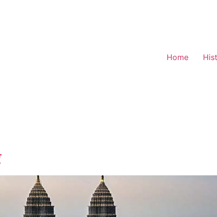
Home
His
र