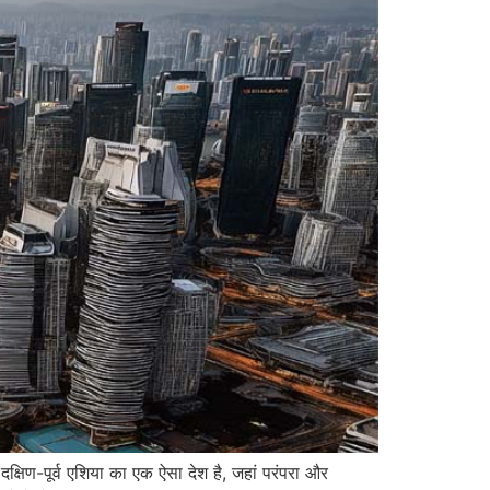
िण-पूर्व एशिया का एक ऐसा देश है, जहां परंपरा और