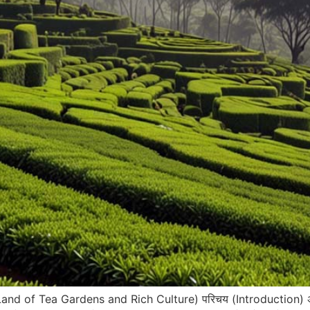
– Land of Tea Gardens and Rich Culture) परिचय (Introduction) असम (A