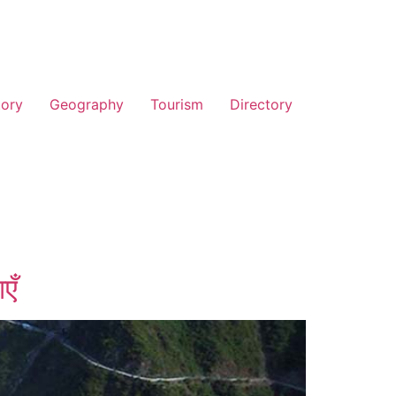
tory
Geography
Tourism
Directory
एँ