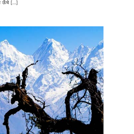
े ऊँचे […]