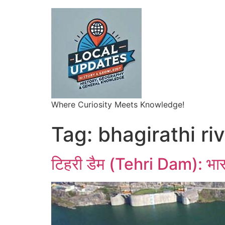
Where Curiosity Meets Knowledge!
Tag:
bhagirathi ri
टिहरी डैम (Tehri Dam): भार