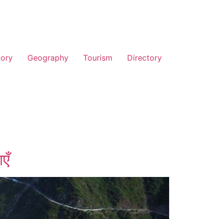
tory
Geography
Tourism
Directory
एँ