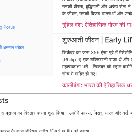
उनकी वीरता, बुद्धिमानी और अजेय सेना ने उन
के जीवन, उनकी विजय यात्राओं और उनके व्य
गुहिल वंश: ऐतिहासिक गौरव की गा
ing Porus
शुरुआती जीवन | Early Li
 की अनमोल धरोहर
सिकंदर का जन्म 356 ईसा पूर्व में मैसेडोन
(Philip II) एक शक्तिशाली राजा थे और
स
महत्वाकांक्षा भरी। सिकंदर को महान दार्श
सोच में माहिर हो गए।
कालीबंगा: भारत की ऐतिहासिक ध
sts
साम्राज्य का विस्तार करना शुरू किया। उन्होंने फारस, मिस्र, भारत और कई अन्य 
फारस के राजा डेरियस तृतीय (Darius III) को हराया।