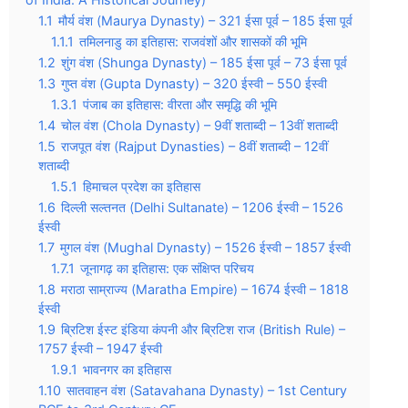
1.1
मौर्य वंश (Maurya Dynasty) – 321 ईसा पूर्व – 185 ईसा पूर्व
1.1.1
तमिलनाडु का इतिहास: राजवंशों और शासकों की भूमि
1.2
शुंग वंश (Shunga Dynasty) – 185 ईसा पूर्व – 73 ईसा पूर्व
1.3
गुप्त वंश (Gupta Dynasty) – 320 ईस्वी – 550 ईस्वी
1.3.1
पंजाब का इतिहास: वीरता और समृद्धि की भूमि
1.4
चोल वंश (Chola Dynasty) – 9वीं शताब्दी – 13वीं शताब्दी
1.5
राजपूत वंश (Rajput Dynasties) – 8वीं शताब्दी – 12वीं
शताब्दी
1.5.1
हिमाचल प्रदेश का इतिहास
1.6
दिल्ली सल्तनत (Delhi Sultanate) – 1206 ईस्वी – 1526
ईस्वी
1.7
मुगल वंश (Mughal Dynasty) – 1526 ईस्वी – 1857 ईस्वी
1.7.1
जूनागढ़ का इतिहास: एक संक्षिप्त परिचय
1.8
मराठा साम्राज्य (Maratha Empire) – 1674 ईस्वी – 1818
ईस्वी
1.9
ब्रिटिश ईस्ट इंडिया कंपनी और ब्रिटिश राज (British Rule) –
1757 ईस्वी – 1947 ईस्वी
1.9.1
भावनगर का इतिहास
1.10
सातवाहन वंश (Satavahana Dynasty) – 1st Century