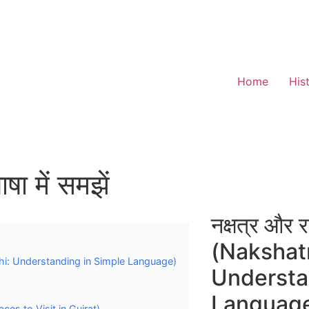
Home
His
षा में समझें
नक्षत्र और र
(Nakshat
 Rashi: Understanding in Simple Language)
Understa
Languag
 Places to Visit in Gujrat)