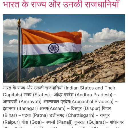
भारत के राज्य और उनकी राजधानियाँ
भारत के राज्य और उनकी राजधानियाँ (Indian States and Their
Capitals) राज्य (States) : आंध्र प्रदेश (Andhra Pradesh) –
अमरावती (Amravati) अरुणाचल प्रदेश(Arunachal Pradesh) –
ईटानगर (Itanagar) असम(Assam) – दिसपुर (Dispur) बिहार
(Bihar) – पटना (Patna) छत्तीसगढ़ (Chattisgarh) – रायपुर
(Raipur) गोवा (Goa)– पणजी (Panaji) गुजरात (Gujarat)– गांधीनगर