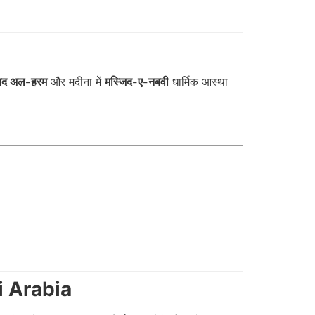
जिद अल-हरम
और मदीना में
मस्जिद-ए-नबवी
धार्मिक आस्था
di Arabia