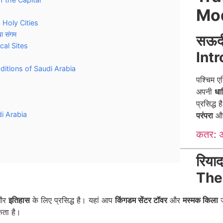
Mod
: Holy Cities
ा संगम
सऊदी
ical Sites
Int
Traditions of Saudi Arabia
पश्चिम ए
अपनी
धार
प्रसिद्ध 
udi Arabia
परंपरा
औ
कतर: अ
रिया
The
और
इतिहास
के लिए प्रसिद्ध है। यहां आप
किंगडम सेंटर टॉवर
और
मस्मक किला
ज
कता है।