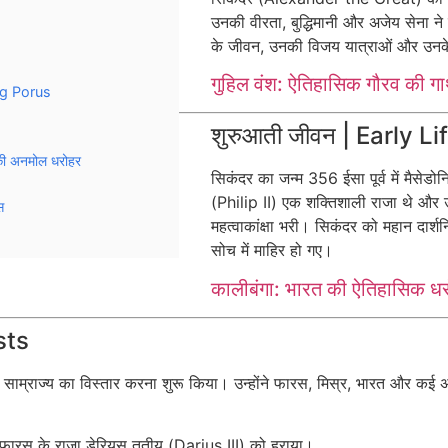
उनकी वीरता, बुद्धिमानी और अजेय सेना ने उन
के जीवन, उनकी विजय यात्राओं और उनके व्य
गुहिल वंश: ऐतिहासिक गौरव की गा
ing Porus
शुरुआती जीवन | Early Li
 की अनमोल धरोहर
सिकंदर का जन्म 356 ईसा पूर्व में मैसेडोन
(Philip II) एक शक्तिशाली राजा थे और
स
महत्वाकांक्षा भरी। सिकंदर को महान दार्श
सोच में माहिर हो गए।
कालीबंगा: भारत की ऐतिहासिक ध
sts
साम्राज्य का विस्तार करना शुरू किया। उन्होंने फारस, मिस्र, भारत और कई अन्य 
फारस के राजा डेरियस तृतीय (Darius III) को हराया।