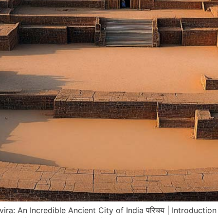
olavira: An Incredible Ancient City of India परिचय | Introduction ध