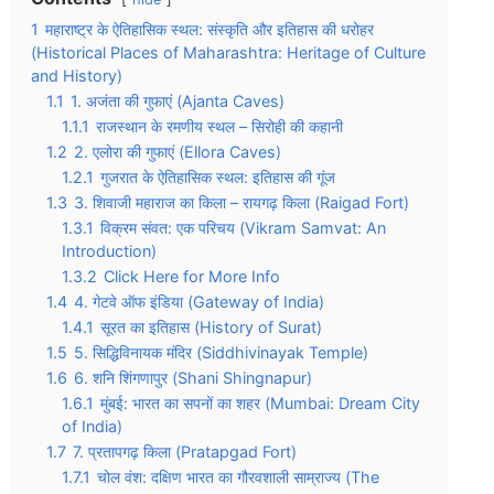
1
महाराष्ट्र के ऐतिहासिक स्थल: संस्कृति और इतिहास की धरोहर
(Historical Places of Maharashtra: Heritage of Culture
and History)
1.1
1. अजंता की गुफाएं (Ajanta Caves)
1.1.1
राजस्थान के रमणीय स्थल – सिरोही की कहानी
1.2
2. एलोरा की गुफाएं (Ellora Caves)
1.2.1
गुजरात के ऐतिहासिक स्थल: इतिहास की गूंज
1.3
3. शिवाजी महाराज का किला – रायगढ़ किला (Raigad Fort)
1.3.1
विक्रम संवत: एक परिचय (Vikram Samvat: An
Introduction)
1.3.2
Click Here for More Info
1.4
4. गेटवे ऑफ इंडिया (Gateway of India)
1.4.1
सूरत का इतिहास (History of Surat)
1.5
5. सिद्धिविनायक मंदिर (Siddhivinayak Temple)
1.6
6. शनि शिंगणापुर (Shani Shingnapur)
1.6.1
मुंबई: भारत का सपनों का शहर (Mumbai: Dream City
of India)
1.7
7. प्रतापगढ़ किला (Pratapgad Fort)
1.7.1
चोल वंश: दक्षिण भारत का गौरवशाली साम्राज्य (The