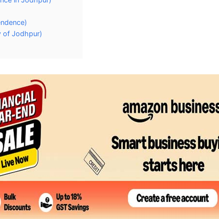
pendence)
ty of Jodhpur)