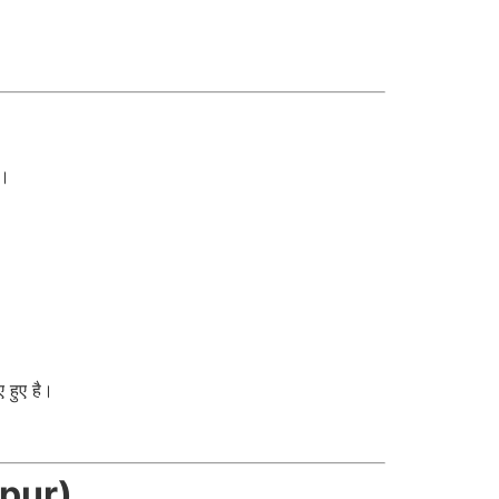
ा।
 हुए है।
hpur)