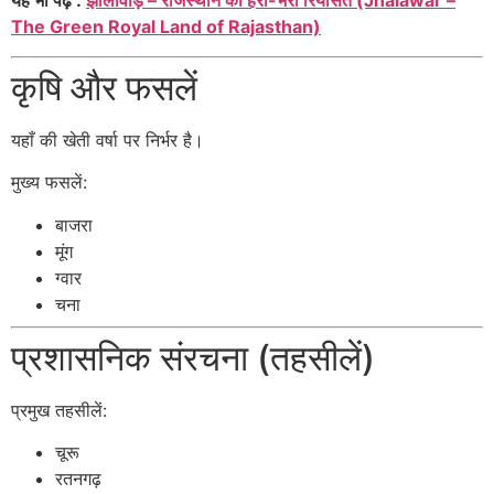
यह भी पढ़ें :
झालावाड़ – राजस्थान की हरी-भरी रियासत (Jhalawar –
The Green Royal Land of Rajasthan)
कृषि और फसलें
यहाँ की खेती वर्षा पर निर्भर है।
मुख्य फसलें:
बाजरा
मूंग
ग्वार
चना
प्रशासनिक संरचना (तहसीलें)
प्रमुख तहसीलें:
चूरू
रतनगढ़