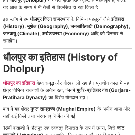
है।
धौलपुर (Dholpur)
न केवल ऐतिहासिक दृष्टि से महत्वपूर्ण है, बल्कि
यह आज के समय में भी तेजी से विकसित हो रहा जिला है।
इस ब्लॉग में हम
धौलपुर जिला राजस्थान
के विभिन्न पहलुओं जैसे
इतिहास
(History), भूगोल (Geography), जनसांख्यिकी (Demography),
जलवायु (Climate), अर्थव्यवस्था (Economy)
आदि को विस्तार से
समझेंगे।
धौलपुर का इतिहास (History of
Dholpur)
धौलपुर का इतिहास
बेहद समृद्ध और गौरवशाली रहा है। प्राचीन काल में यह
क्षेत्र विभिन्न राजवंशों के अधीन रहा, जिनमें
गुर्जर-प्रतिहार वंश (Gurjara-
Pratihara Dynasty)
का विशेष योगदान रहा।
बाद में यह क्षेत्र
मुगल साम्राज्य (Mughal Empire)
के अधीन आया और
यहाँ कई किले तथा संरचनाएं निर्मित की गईं।
18वीं शताब्दी में धौलपुर एक स्वतंत्र रियासत के रूप में उभरा, जिसे
जाट
शासकों (Jat rulers)
द्वारा स्थापित किया गया। धौलपुर रियासत के