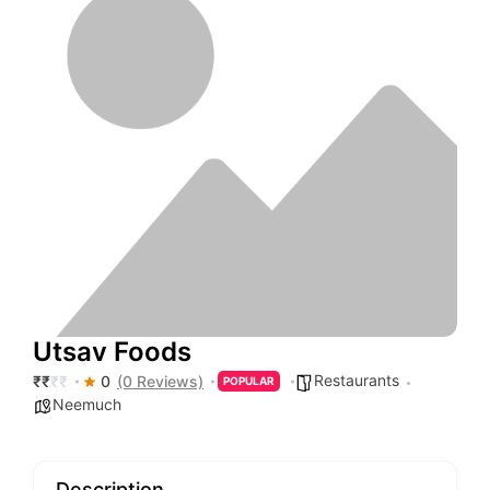
Utsav Foods
Restaurants
₹
₹
₹
₹
0
(0 Reviews)
POPULAR
Neemuch
Description