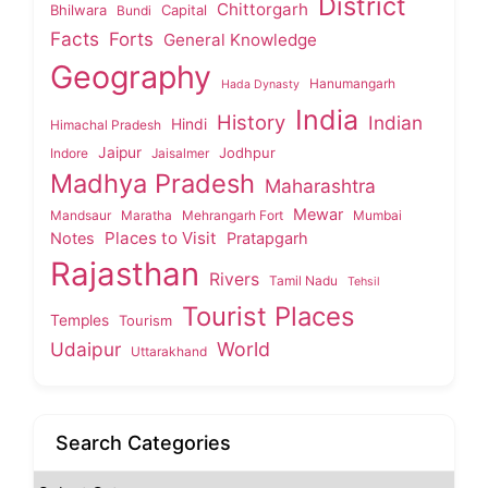
District
Chittorgarh
Bhilwara
Capital
Bundi
Facts
Forts
General Knowledge
Geography
Hanumangarh
Hada Dynasty
India
History
Indian
Hindi
Himachal Pradesh
Jaipur
Jodhpur
Indore
Jaisalmer
Madhya Pradesh
Maharashtra
Mewar
Mandsaur
Maratha
Mehrangarh Fort
Mumbai
Places to Visit
Notes
Pratapgarh
Rajasthan
Rivers
Tamil Nadu
Tehsil
Tourist Places
Temples
Tourism
Udaipur
World
Uttarakhand
Search Categories