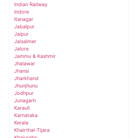
Indian Railway
Indore
Itanagar
Jabalpur
Jaipur
Jaisalmer
Jalore
Jammu & Kashmir
Jhalawar
Jhansi
Jharkhand
Jhunjhunu
Jodhpur
Junagarh
Karauli
Karnataka
Kerala
Khairthal-Tijara
Khajuraho