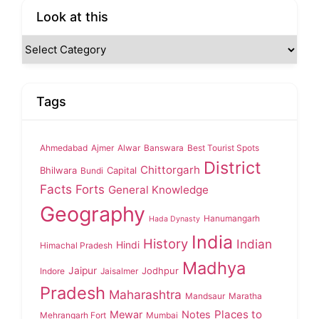
Look at this
Tags
Ahmedabad
Ajmer
Alwar
Banswara
Best Tourist Spots
District
Chittorgarh
Bhilwara
Capital
Bundi
Facts
Forts
General Knowledge
Geography
Hanumangarh
Hada Dynasty
India
History
Indian
Hindi
Himachal Pradesh
Madhya
Jaipur
Jodhpur
Indore
Jaisalmer
Pradesh
Maharashtra
Mandsaur
Maratha
Places to
Mewar
Notes
Mehrangarh Fort
Mumbai